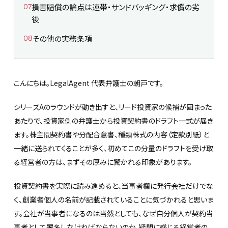
損害賠償の論点は連帯・サンドバッギング・求償の劣
後
その他の実務条項
こんにちは。LegalAgent 代表弁護士の朝戸です。
シリーズAのラウンドが動き出すと、リード投資家の候補が固まった
あたりで、投資家側の弁護士から投資契約書のドラフト一式が届き
ます。株主間契約書や分配合意書、種類株式の内容（定款別紙）と
一緒に送られてくることが多く、初めてこの分量のドラフトを受け取
る経営者の方は、まずその厚みに驚かれる印象があります。
投資契約書を実際に読み進めると、当事者欄に発行会社だけでな
く、創業者個人の名前が記載されていることに気づかれると思いま
す。会社が当事者になるのは当然としても、なぜ自分個人が契約当
事者として署名しなければならないのか、疑問に感じる経営者の