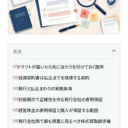
目次
ドラフトが届いたら先に当たりを付けておく箇所
投資契約書は払込までを規律する契約
発行と払込まわりの実務条項
別紙開示で正確性を作る発行会社の表明保証
経営株主の表明保証と個人が保証する範囲
発行会社側で最も慎重に見るべき株式買取請求権