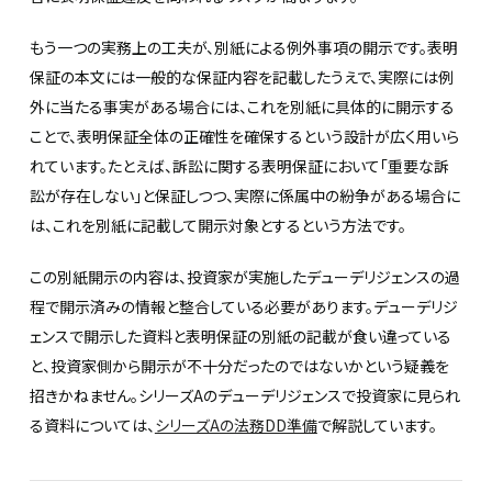
もう一つの実務上の工夫が、別紙による例外事項の開示です。表明
保証の本文には一般的な保証内容を記載したうえで、実際には例
外に当たる事実がある場合には、これを別紙に具体的に開示する
ことで、表明保証全体の正確性を確保するという設計が広く用いら
れています。たとえば、訴訟に関する表明保証において「重要な訴
訟が存在しない」と保証しつつ、実際に係属中の紛争がある場合に
は、これを別紙に記載して開示対象とするという方法です。
この別紙開示の内容は、投資家が実施したデューデリジェンスの過
程で開示済みの情報と整合している必要があります。デューデリジ
ェンスで開示した資料と表明保証の別紙の記載が食い違っている
と、投資家側から開示が不十分だったのではないかという疑義を
招きかねません。シリーズAのデューデリジェンスで投資家に見られ
る資料については、
シリーズAの法務DD準備
で解説しています。