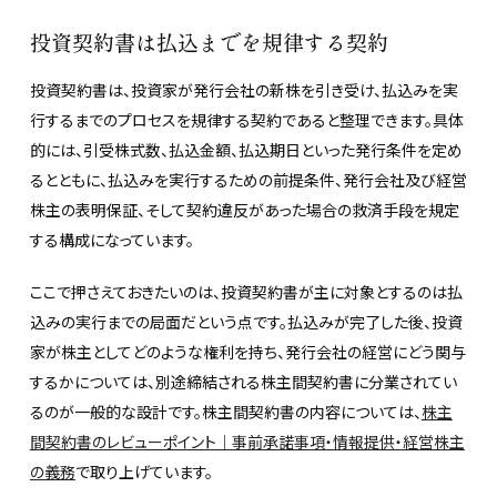
投資契約書は払込までを規律する契約
投資契約書は、投資家が発行会社の新株を引き受け、払込みを実
行するまでのプロセスを規律する契約であると整理できます。具体
的には、引受株式数、払込金額、払込期日といった発行条件を定め
るとともに、払込みを実行するための前提条件、発行会社及び経営
株主の表明保証、そして契約違反があった場合の救済手段を規定
する構成になっています。
ここで押さえておきたいのは、投資契約書が主に対象とするのは払
込みの実行までの局面だという点です。払込みが完了した後、投資
家が株主としてどのような権利を持ち、発行会社の経営にどう関与
するかについては、別途締結される株主間契約書に分業されてい
るのが一般的な設計です。株主間契約書の内容については、
株主
間契約書のレビューポイント｜事前承諾事項・情報提供・経営株主
の義務
で取り上げています。