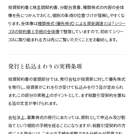
投資契約書と株主間契約書、分配合意書、種類株式の内容の全体
像を先につかんでおくと、個別の条項の位置づけが理解しやすくな
ります。全体像は
種類株式（優先株式）による資金調達とは？シリー
ズAの契約書と手続の全体像
で整理していますので、初めてシリー
ズAに取り組まれる方は先にご覧いただくことをお勧めします。
発行と払込まわりの実務条項
投資契約書の冒頭部分では、発行会社が投資家に対して優先株式
を発行し、投資家がこれを引き受けて払込みを行う旨が定められ
ます。この部分の実務上のポイントとして、まず総数引受契約を兼ね
る旨の文言が挙げられます。
会社法上、募集株式の発行にあたっては、原則として申込み及び割
当てという個別の手続を経ることになりますが、総数引受契約の方
式による場合には、これらの手続を省略できる仕組みが用意され