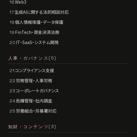
Web3
16
生成AIに関する法的相談対応
17
個人情報保護・データ保護
18
FinTech・資金決済法務
19
IT・SaaS・システム開発
20
人事・ガバナンス
(5)
コンプライアンス支援
21
労務管理・人事労務
22
コーポレートガバナンス
23
危機管理・社内調査
24
労働組合・労基署対応
25
知財・コンテンツ
(3)