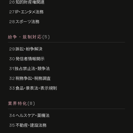
知的財産権関連
26
IP・エンタメ法務
27
スポーツ法務
28
紛争・規制対応
(5)
訴訟・紛争解決
29
発信者情報開示
30
独占禁止法・競争法
31
税務争訟・税務調査
32
食品・景表法・表示規制
33
業界特化
(8)
ヘルスケア・薬機法
34
不動産・建設法務
35