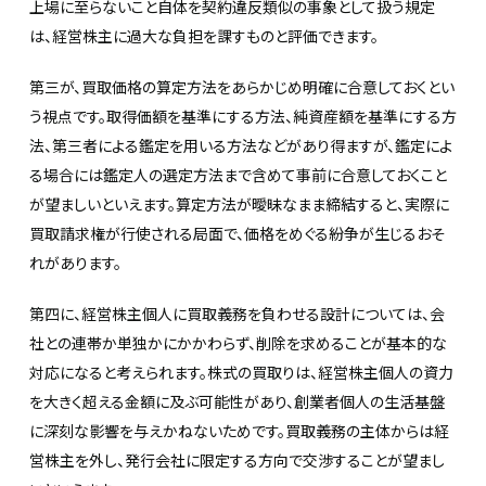
上場に至らないこと自体を契約違反類似の事象として扱う規定
は、経営株主に過大な負担を課すものと評価できます。
第三が、買取価格の算定方法をあらかじめ明確に合意しておくとい
う視点です。取得価額を基準にする方法、純資産額を基準にする方
法、第三者による鑑定を用いる方法などがあり得ますが、鑑定によ
る場合には鑑定人の選定方法まで含めて事前に合意しておくこと
が望ましいといえます。算定方法が曖昧なまま締結すると、実際に
買取請求権が行使される局面で、価格をめぐる紛争が生じるおそ
れがあります。
第四に、経営株主個人に買取義務を負わせる設計については、会
社との連帯か単独かにかかわらず、削除を求めることが基本的な
対応になると考えられます。株式の買取りは、経営株主個人の資力
を大きく超える金額に及ぶ可能性があり、創業者個人の生活基盤
に深刻な影響を与えかねないためです。買取義務の主体からは経
営株主を外し、発行会社に限定する方向で交渉することが望まし