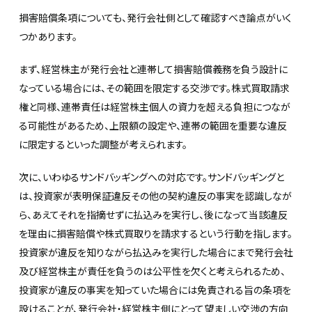
損害賠償条項についても、発行会社側として確認すべき論点がいく
つかあります。
まず、経営株主が発行会社と連帯して損害賠償義務を負う設計に
なっている場合には、その範囲を限定する交渉です。株式買取請求
権と同様、連帯責任は経営株主個人の資力を超える負担につなが
る可能性があるため、上限額の設定や、連帯の範囲を重要な違反
に限定するといった調整が考えられます。
次に、いわゆるサンドバッギングへの対応です。サンドバッギングと
は、投資家が表明保証違反その他の契約違反の事実を認識しなが
ら、あえてそれを指摘せずに払込みを実行し、後になって当該違反
を理由に損害賠償や株式買取りを請求するという行動を指します。
投資家が違反を知りながら払込みを実行した場合にまで発行会社
及び経営株主が責任を負うのは公平性を欠くと考えられるため、
投資家が違反の事実を知っていた場合には免責される旨の条項を
設けることが、発行会社・経営株主側にとって望ましい交渉の方向