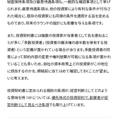
秘密保持条項及び最恵待遇条項も、一般的な確認事項として挙げ
られます。最恵待遇条項は、他の投資家により有利な条件が付与さ
れた場合に、既存の投資家にも同様の条件を適用する旨を定める
ものであり、将来のラウンドの設計にも影響を与える条項です。
また、投資契約書には複数の投資家が当事者として名を連ねるこ
とが多く、「多数投資者」（投資者の議決権の過半数を保有する投
資者）という定義が置かれている場合があります。多数投資者の同
意によって契約内容の変更や権利放棄が可能になる条項が置かれ
ていることも多いため、自社の資本政策上どの投資家がこの地位
に該当するのかを、締結前に当てはめて確認しておくことが望まし
いと考えます。
投資契約書に定められる個別の条項が、経営判断としてどのよう
な意味を持つかについては、
優先株式の投資契約で、創業者が経
営判断として見るべき条項
でも取り上げています。