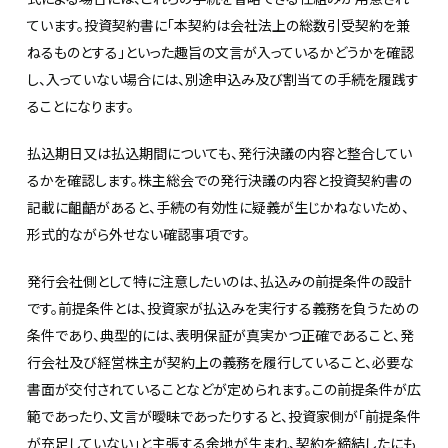
ています。投資契約書に「本契約は会社法上の総数引受契約を兼
ねるものとする」といった趣旨の文言が入っているかどうかを確認
し、入っていない場合には、別途申込み及び割当ての手続を履践す
ることになります。
払込期日又は払込期間についても、発行決議の内容と整合してい
るかを確認します。株主総会での発行決議の内容と投資契約書の
記載に齟齬があると、手続の有効性に疑義が生じかねないため、
形式的ながら外せない確認事項です。
発行会社側として特に注意したいのは、払込みの前提条件の設計
です。前提条件とは、投資家が払込みを実行する義務を負うための
条件であり、典型的には、表明保証が真実かつ正確であること、発
行会社及び経営株主が契約上の義務を履行していること、必要な
書面が交付されていることなどが定められます。この前提条件が広
範であったり、文言が曖昧であったりすると、投資家側が「前提条件
が充足していない」と主張する余地が生まれ、契約を締結したにも