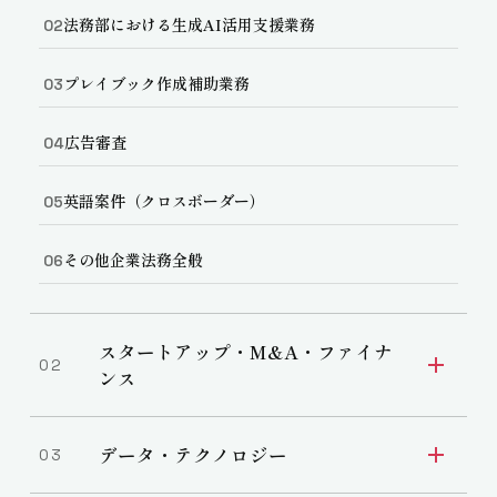
法務部における生成AI活用支援業務
02
プレイブック作成補助業務
03
広告審査
04
英語案件（クロスボーダー）
05
その他企業法務全般
06
スタートアップ・M&A・ファイナ
02
ンス
スタートアップ法務
07
データ・テクノロジー
03