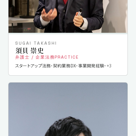
SUGAI TAKASHI
須貝 崇史
弁護士 / 企業法務PRACTICE
スタートアップ法務
契約業務DX
事業開発経験
+
3