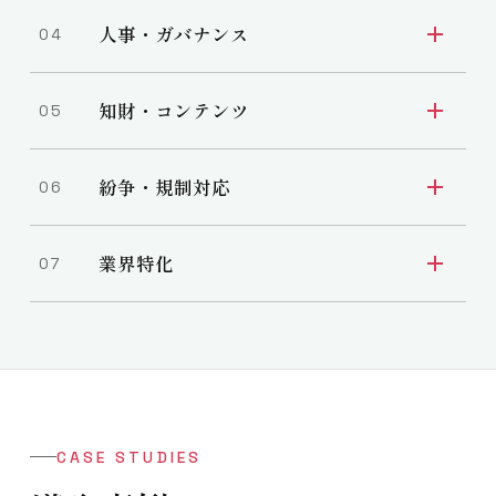
M&A・事業承継
08
セキュリティ関連
15
人事・ガバナンス
04
IPO支援
09
Web3
16
コンプライアンス支援
21
知財・コンテンツ
05
ファンド設立
10
生成AIに関する法的相談対応
17
労務管理・人事労務
22
知的財産権関連
26
VC・CVC投資対応
11
紛争・規制対応
06
個人情報保護・データ保護
18
コーポレートガバナンス
23
IP・エンタメ法務
27
事業提携・JV
12
訴訟・紛争解決
29
FinTech・資金決済法務
19
業界特化
07
危機管理・社内調査
24
スポーツ法務
28
ファイナンス・資金調達
13
発信者情報開示
30
IT・SaaS・システム開発
20
ヘルスケア・薬機法
34
労働組合・労基署対応
25
事業再生・債権回収
14
独占禁止法・競争法
31
不動産・建設法務
35
税務争訟・税務調査
32
環境・エネルギー法務
36
CASE STUDIES
食品・景表法・表示規制
33