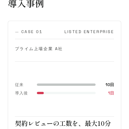
導入事例
モビリティ法務
37
宇宙法務
38
CASE 01
LISTED ENTERPRISE
ディープテック法務
39
学校法人・教育関連法務
40
プライム上場企業 A社
自治体・公共サービス法務
41
従来
10
日
導入後
1
日
契約レビューの工数を、最大10分