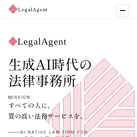
LegalAgent
LegalAgent
生成
AI
時代の
法律事務所
MISSION
すべての人に、
質の高い法務サービスを。
AI NATIVE LAW FIRM FOR