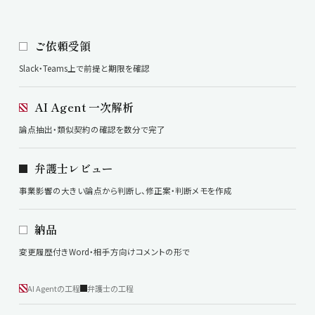
ご依頼受領
Slack・Teams上で
前提と期限を確認
AI Agent 一次解析
論点抽出・類似契約の確認を
数分で完了
弁護士レビュー
事業影響の大きい論点から判断し、
修正案・判断メモを作成
納品
変更履歴付きWord・
相手方向けコメントの形で
AI Agentの工程
弁護士の工程