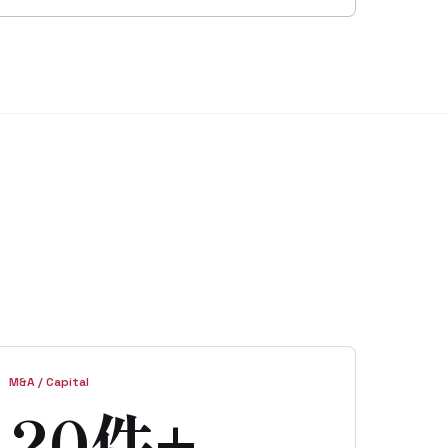
M&A / Capital
20件+