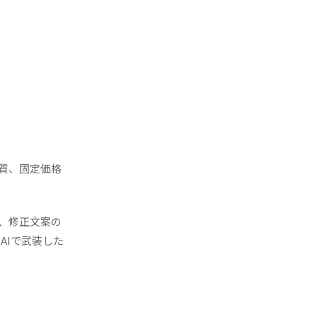
質、固定価格
照、修正文案の
AIで武装した