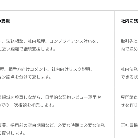
tの支援
社内に残
ー、法務相談、社内規程、
コンプライアンス対応
を、
取引先と
に近い距離で継続支援します。
内で決め
履歴、
相手方向けコメント
、
社内向けリスク説明
、
社内法務
ョン論点
を分けて返します。
できる状
う領域を尊重しながら、日常的な契約レビュー運用や
専門論点
s
での一次相談を補完します。
きを作り
事業、採用前の空白期間など、必要な時期に必要な法務
正社員採
ら
提供します。