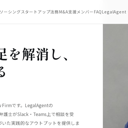
ソーシング
スタートアップ法務
M&A支援
メンバー
FAQ
LegalAgent 
足を解消し、
る
w Firm
です。LegalAgentの
弁護士が
Slack・Teams
上で相談を受
づいた実践的なアウトプットを提供しま