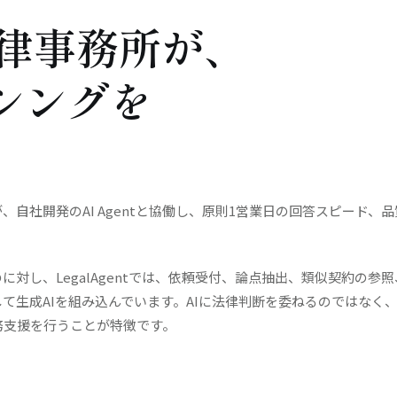
法律事務所が、
シングを
が、自社開発の
AI Agent
と協働し、原則
1営業日
の回答スピード、品
に対し、LegalAgentでは、依頼受付、論点抽出、類似契約の参
生成AIを組み込んでいます。AIに法律判断を委ねるのではなく、
務支援を行うことが特徴です。