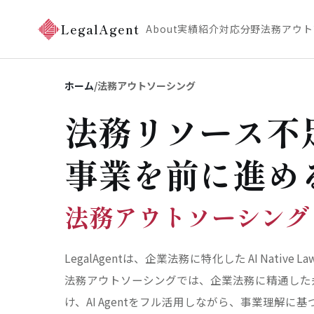
LegalAgent
About
実績紹介
対応分野
法務アウト
ホーム
/
法務アウトソーシング
法務リソース不
事業を前に進め
法務アウトソーシング
LegalAgentは、企業法務に特化した
AI Native La
法務アウトソーシング
では、企業法務に精通した
け、
AI Agent
をフル活用しながら、事業理解に基