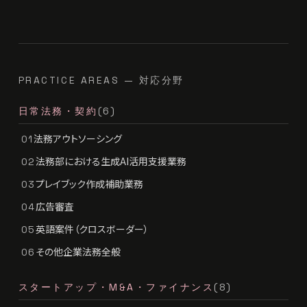
PRACTICE AREAS — 対応分野
日常法務・契約
(6)
法務アウトソーシング
01
法務部における生成AI活用支援業務
02
プレイブック作成補助業務
03
広告審査
04
英語案件（クロスボーダー）
05
その他企業法務全般
06
スタートアップ・M&A・ファイナンス
(8)