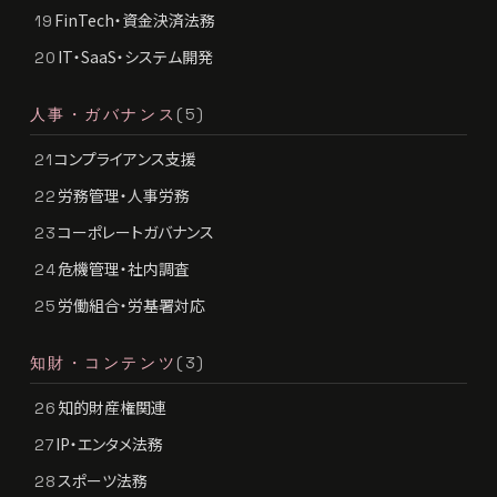
FinTech・資金決済法務
19
IT・SaaS・システム開発
20
人事・ガバナンス
(5)
コンプライアンス支援
21
労務管理・人事労務
22
コーポレートガバナンス
23
危機管理・社内調査
24
労働組合・労基署対応
25
知財・コンテンツ
(3)
知的財産権関連
26
IP・エンタメ法務
27
スポーツ法務
28