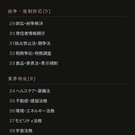
紛争・規制対応
(5)
訴訟・紛争解決
29
発信者情報開示
30
独占禁止法・競争法
31
税務争訟・税務調査
32
食品・景表法・表示規制
33
業界特化
(8)
ヘルスケア・薬機法
34
不動産・建設法務
35
環境・エネルギー法務
36
モビリティ法務
37
宇宙法務
38