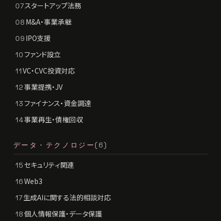
スタートアップ法務
07
M&A・事業承継
08
IPO支援
09
ファンド設立
10
VC・CVC投資対応
11
事業提携・JV
12
ファイナンス・資金調達
13
事業再生・債権回収
14
データ・テクノロジー
(6)
セキュリティ関連
15
Web3
16
生成AIに関する法的相談対応
17
個人情報保護・データ保護
18