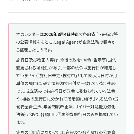
本カレンダーは
2026年8月4日時点
で各府省庁・e-Gov等
の公表情報をもとに、Legal Agentが企業法務の観点か
ら整理したものです。
施行日及び改正内容は、今後の政令・省令・告示等により
変更される可能性があり、一部の法令は施行日が確定し
ていません（「施行日未定・検討中」として表示）。日付が月
単位の項目は、確定情報源で日付が一致していないもの
です。成立済みでも施行日が政令に委ねられている法令
や、複数の施行日に分かれて段階的に施行される法令（労
働安全衛生法、年金制度改正法、サイバー対処能力強化
法等）があり、各項目は代表的な施行日のみを掲載してい
ます。
実際のご対応にあたっては、官報及び各府省庁の公表資