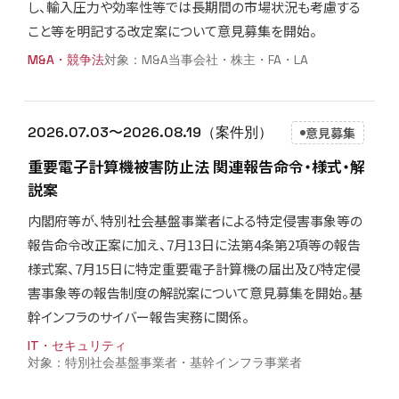
し、輸入圧力や効率性等では長期間の市場状況も考慮する
こと等を明記する改定案について意見募集を開始。
M&A・競争法
M&A当事会社・株主・FA・LA
2026.07.03〜2026.08.19（案件別）
意見募集
重要電子計算機被害防止法 関連報告命令・様式・解
説案
内閣府等が、特別社会基盤事業者による特定侵害事象等の
報告命令改正案に加え、7月13日に法第4条第2項等の報告
様式案、7月15日に特定重要電子計算機の届出及び特定侵
害事象等の報告制度の解説案について意見募集を開始。基
幹インフラのサイバー報告実務に関係。
IT・セキュリティ
特別社会基盤事業者・基幹インフラ事業者