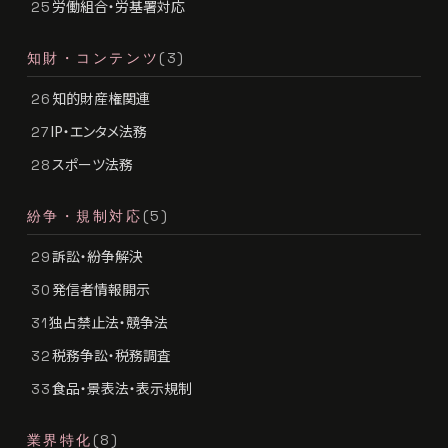
労働組合・労基署対応
25
知財・コンテンツ
(3)
知的財産権関連
26
IP・エンタメ法務
27
スポーツ法務
28
紛争・規制対応
(5)
訴訟・紛争解決
29
発信者情報開示
30
独占禁止法・競争法
31
税務争訟・税務調査
32
食品・景表法・表示規制
33
業界特化
(8)