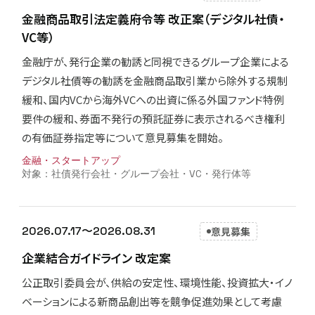
金融商品取引法定義府令等 改正案（デジタル社債・
VC等）
金融庁が、発行企業の勧誘と同視できるグループ企業による
デジタル社債等の勧誘を金融商品取引業から除外する規制
緩和、国内VCから海外VCへの出資に係る外国ファンド特例
要件の緩和、券面不発行の預託証券に表示されるべき権利
の有価証券指定等について意見募集を開始。
金融・スタートアップ
社債発行会社・グループ会社・VC・発行体等
2026.07.17〜2026.08.31
意見募集
企業結合ガイドライン 改定案
公正取引委員会が、供給の安定性、環境性能、投資拡大・イノ
ベーションによる新商品創出等を競争促進効果として考慮