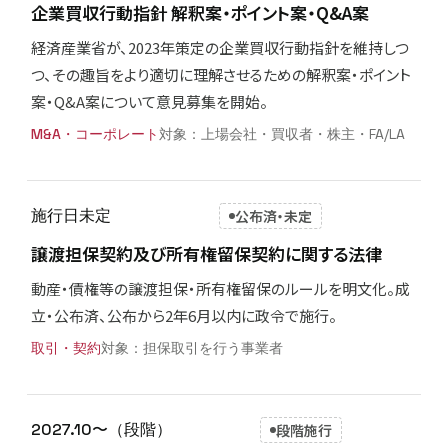
企業買収行動指針 解釈案・ポイント案・Q&A案
経済産業省が、2023年策定の企業買収行動指針を維持しつ
つ、その趣旨をより適切に理解させるための解釈案・ポイント
案・Q&A案について意見募集を開始。
M&A・コーポレート
上場会社・買収者・株主・FA/LA
施行日未定
公布済・未定
譲渡担保契約及び所有権留保契約に関する法律
動産・債権等の譲渡担保・所有権留保のルールを明文化。成
立・公布済、公布から2年6月以内に政令で施行。
取引・契約
担保取引を行う事業者
2027.10〜（段階）
段階施行