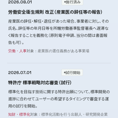
2026.08.01
施行済み
労働安全衛生規則 改正（産業医の辞任等の報告）
産業医の辞任・解任・退任があった場合、事業者に対し、その
氏名、辞任等の年月日等を所轄労働基準監督署長へ遅滞な
く報告することを義務化（原則電子申請、当分の間は書面報
告も可）。
労働・人事
産業医の選任義務がある事業場
2026.07.01
試行開始
特許庁 標準戦略対応審査（試行）
標準化を目指す技術に関する特許出願について、標準開発の
進捗に合わせてユーザーの希望するタイミングで審査する運
用の試行を開始。
知財・標準化
標準化活動を行う出願人・研究開発企業