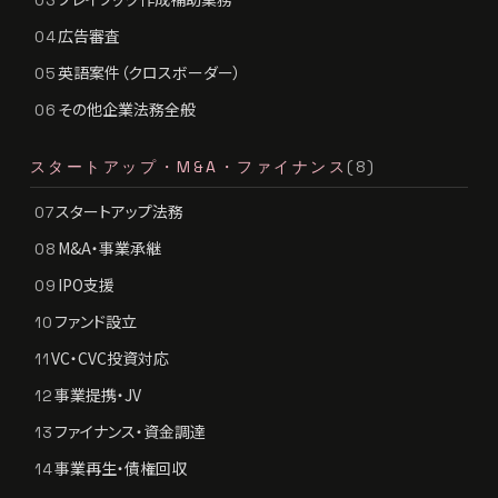
03
広告審査
04
英語案件（クロスボーダー）
05
その他企業法務全般
06
スタートアップ・M&A・ファイナンス
(8)
スタートアップ法務
07
M&A・事業承継
08
IPO支援
09
ファンド設立
10
VC・CVC投資対応
11
事業提携・JV
12
ファイナンス・資金調達
13
事業再生・債権回収
14