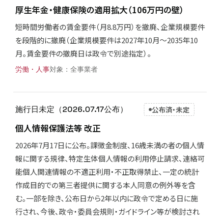
厚生年金・健康保険の適用拡大（106万円の壁）
短時間労働者の賃金要件（月8.8万円）を撤廃、企業規模要件
を段階的に撤廃（企業規模要件は2027年10月〜2035年10
月。賃金要件の撤廃日は政令で別途指定）。
労働・人事
全事業者
施行日未定（2026.07.17公布）
公布済・未定
個人情報保護法等 改正
2026年7月17日に公布。課徴金制度、16歳未満の者の個人情
報に関する規律、特定生体個人情報の利用停止請求、連絡可
能個人関連情報の不適正利用・不正取得禁止、一定の統計
作成目的での第三者提供に関する本人同意の例外等を含
む。一部を除き、公布日から2年以内に政令で定める日に施
行され、今後、政令・委員会規則・ガイドライン等が検討され