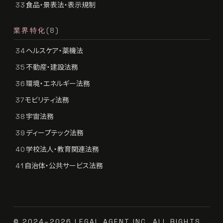
食品・景表法・表示規制
33
業界特化
(8)
ヘルスケア・薬機法
34
不動産・建設法務
35
環境・エネルギー法務
36
モビリティ法務
37
宇宙法務
38
ディープテック法務
39
学校法人・教育関連法務
40
自治体・公共サービス法務
41
© 2024–2026 LEGAL AGENT INC. ALL RIGHTS