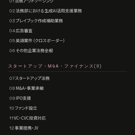
法務アウトソーシング
01
法務部における生成AI活用支援業務
02
プレイブック作成補助業務
03
広告審査
04
英語案件（クロスボーダー）
05
その他企業法務全般
06
スタートアップ・M&A・ファイナンス
(8)
スタートアップ法務
07
M&A・事業承継
08
IPO支援
09
ファンド設立
10
VC・CVC投資対応
11
事業提携・JV
12