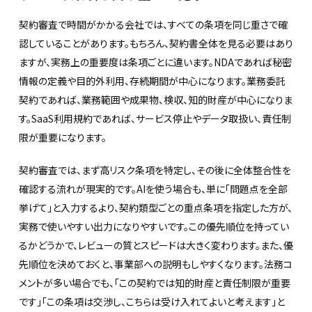
契約審査で時間がかかる会社では、すべての条項を同じ重さで確
認していることがあります。もちろん、契約書全体を見る必要はあり
ますが、実務上の重要度は条項ごとに違います。NDAであれば秘密
情報の定義や目的外利用、存続期間が中心になります。業務委託
契約であれば、業務範囲や成果物、検収、知的財産が中心になりま
す。SaaS利用規約であれば、サービス停止やデータ取扱い、責任制
限が重要になります。
契約審査では、まず高リスク条項を特定し、その後に全体整合性を
確認する流れが現実的です。AIを使う場合も、単に「問題点を全部
挙げて」と入力するより、契約類型ごとの重点条項を指定した方が、
実務で使いやすい出力になりやすいです。この優先順位を持ってい
るかどうかで、レビューの質とスピードは大きく変わります。また、優
先順位を決めておくと、事業部への説明もしやすくなります。法務コ
メントが多い場合でも、「この契約では知的財産と責任制限が重要
です」「この条項は交渉し、こちらは受け入れてよいと考えます」と