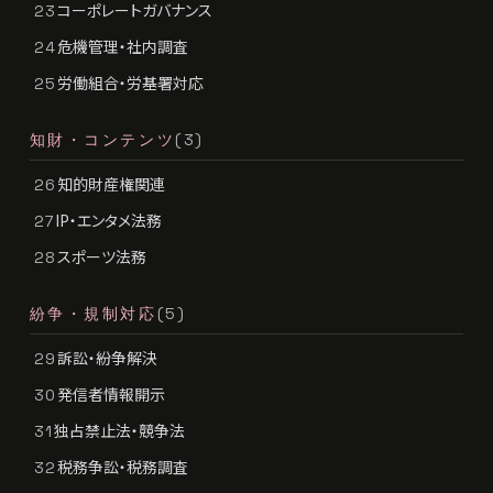
コーポレートガバナンス
23
危機管理・社内調査
24
労働組合・労基署対応
25
知財・コンテンツ
(3)
知的財産権関連
26
IP・エンタメ法務
27
スポーツ法務
28
紛争・規制対応
(5)
訴訟・紛争解決
29
発信者情報開示
30
独占禁止法・競争法
31
税務争訟・税務調査
32