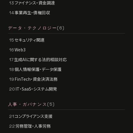
ファイナンス・資金調達
13
事業再生・債権回収
14
データ・テクノロジー
(6)
セキュリティ関連
15
Web3
16
生成AIに関する法的相談対応
17
個人情報保護・データ保護
18
FinTech・資金決済法務
19
IT・SaaS・システム開発
20
人事・ガバナンス
(5)
コンプライアンス支援
21
労務管理・人事労務
22