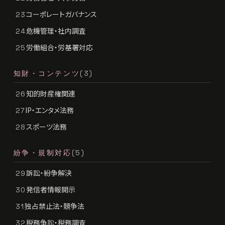
コーポレートガバナンス
23
危機管理・社内調査
24
労働組合・労基署対応
25
知財・コンテンツ
(3)
知的財産権関連
26
IP・エンタメ法務
27
スポーツ法務
28
紛争・規制対応
(5)
訴訟・紛争解決
29
発信者情報開示
30
独占禁止法・競争法
31
税務争訟・税務調査
32