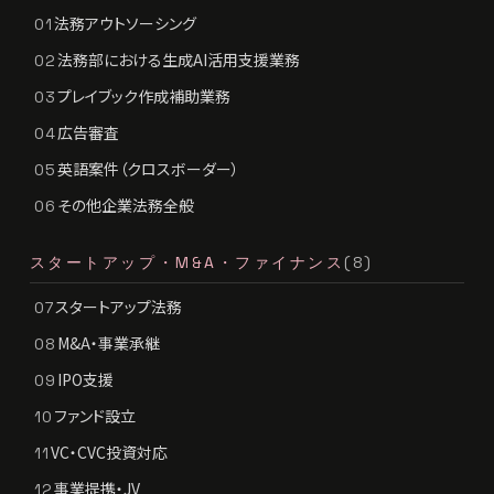
法務アウトソーシング
01
法務部における生成AI活用支援業務
02
プレイブック作成補助業務
03
広告審査
04
英語案件（クロスボーダー）
05
その他企業法務全般
06
スタートアップ・M&A・ファイナンス
(8)
スタートアップ法務
07
M&A・事業承継
08
IPO支援
09
ファンド設立
10
VC・CVC投資対応
11
事業提携・JV
12