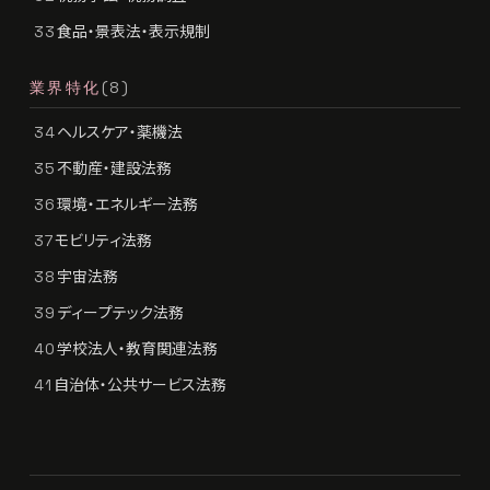
食品・景表法・表示規制
33
業界特化
(8)
ヘルスケア・薬機法
34
不動産・建設法務
35
環境・エネルギー法務
36
モビリティ法務
37
宇宙法務
38
ディープテック法務
39
学校法人・教育関連法務
40
自治体・公共サービス法務
41