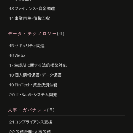
ファイナンス・資金調達
13
事業再生・債権回収
14
データ・テクノロジー
(6)
セキュリティ関連
15
Web3
16
生成AIに関する法的相談対応
17
個人情報保護・データ保護
18
FinTech・資金決済法務
19
IT・SaaS・システム開発
20
人事・ガバナンス
(5)
コンプライアンス支援
21
労務管理・人事労務
22