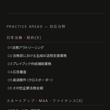
PRACTICE AREAS — 対応分野
日常法務・契約
(6)
法務アウトソーシング
01
法務部における生成AI活用支援業務
02
プレイブック作成補助業務
03
広告審査
04
英語案件（クロスボーダー）
05
その他企業法務全般
06
スタートアップ・M&A・ファイナンス
(8)