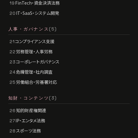
FinTech・資金決済法務
19
IT・SaaS・システム開発
20
人事・ガバナンス
(5)
コンプライアンス支援
21
労務管理・人事労務
22
コーポレートガバナンス
23
危機管理・社内調査
24
労働組合・労基署対応
25
知財・コンテンツ
(3)
知的財産権関連
26
IP・エンタメ法務
27
スポーツ法務
28