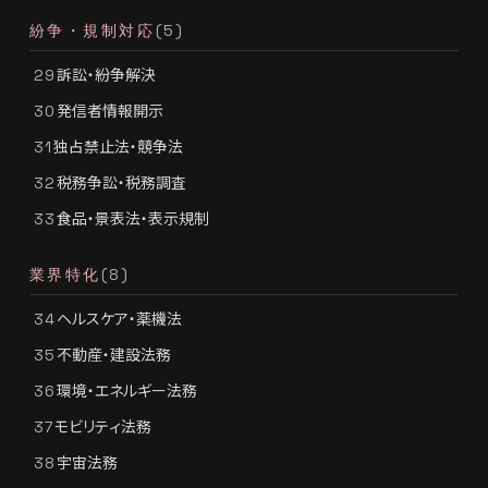
紛争・規制対応
(5)
訴訟・紛争解決
29
発信者情報開示
30
独占禁止法・競争法
31
税務争訟・税務調査
32
食品・景表法・表示規制
33
業界特化
(8)
ヘルスケア・薬機法
34
不動産・建設法務
35
環境・エネルギー法務
36
モビリティ法務
37
宇宙法務
38