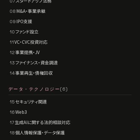
スタートアップ法務
07
M&A・事業承継
08
IPO支援
09
ファンド設立
10
VC・CVC投資対応
11
事業提携・JV
12
ファイナンス・資金調達
13
事業再生・債権回収
14
データ・テクノロジー
(6)
セキュリティ関連
15
Web3
16
生成AIに関する法的相談対応
17
個人情報保護・データ保護
18