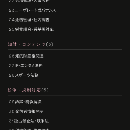
労務管理・人事労務
22
コーポレートガバナンス
23
危機管理・社内調査
24
労働組合・労基署対応
25
知財・コンテンツ
(3)
知的財産権関連
26
IP・エンタメ法務
27
スポーツ法務
28
紛争・規制対応
(5)
訴訟・紛争解決
29
発信者情報開示
30
独占禁止法・競争法
31