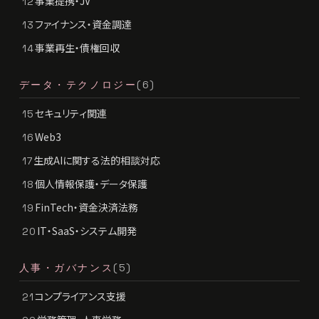
事業提携・JV
12
ファイナンス・資金調達
13
事業再生・債権回収
14
データ・テクノロジー
(6)
セキュリティ関連
15
Web3
16
生成AIに関する法的相談対応
17
個人情報保護・データ保護
18
FinTech・資金決済法務
19
IT・SaaS・システム開発
20
人事・ガバナンス
(5)
コンプライアンス支援
21