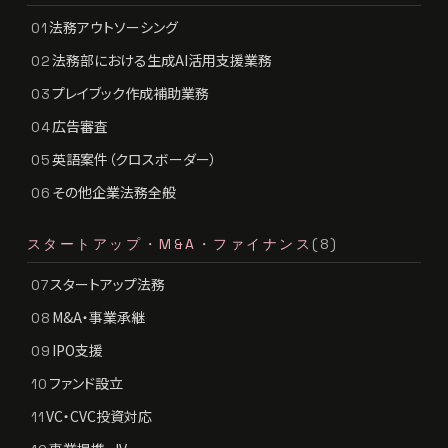
法務アウトソーシング
01
法務部における生成AI活用支援業務
02
プレイブック作成補助業務
03
広告審査
04
英語案件（クロスボーダー）
05
その他企業法務全般
06
スタートアップ・M&A・ファイナンス
(8)
スタートアップ法務
07
M&A・事業承継
08
IPO支援
09
ファンド設立
10
VC・CVC投資対応
11