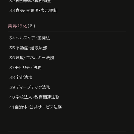
税務争訟・税務調査
32
食品・景表法・表示規制
33
業界特化
(8)
ヘルスケア・薬機法
34
不動産・建設法務
35
環境・エネルギー法務
36
モビリティ法務
37
宇宙法務
38
ディープテック法務
39
学校法人・教育関連法務
40
自治体・公共サービス法務
41