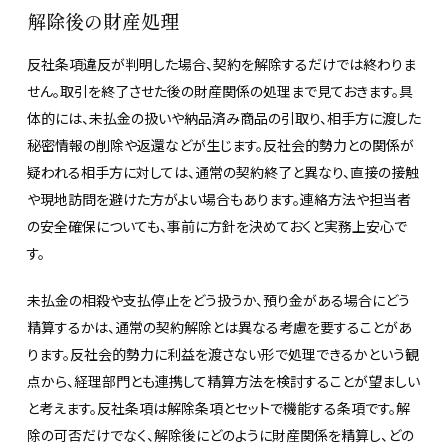
解除後の財産処理
反社条項違反が判明した場合、契約を解除するだけでは終わりま
せん。取引を終了させた後の財産関係の処理まで見ておきます。具
体的には、未払金の扱いや納品済み商品の引取り、相手方に渡した
秘密情報の削除や返還などが生じます。反社会的勢力との関係が
疑われる相手方に対しては、通常の契約終了と異なり、直接の接触
や現地訪問を避けた方がよい場合もあります。連絡方法や担当者
の安全確保についても、事前に方針を決めておくと実務上安心で
す。
未払金の相殺や支払停止をどう扱うか、預り金がある場合にどう
精算するかは、通常の契約解除とは異なる考慮を要することがあ
ります。反社会的勢力に利益を渡さない形で処理できるかという観
点から、経理部門とも連携して精算方法を検討することが望ましい
と考えます。反社条項は解除条項とセットで機能する条項です。解
除の可否だけでなく、解除後にどのように財産関係を精算し、どの