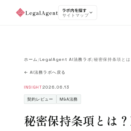
ラボ内を探す
LegalAgent
サイトマップ
ホーム
LegalAgent AI法務ラボ
/
/
← AI法務ラボへ戻る
INSIGHT
2026.06.13
契約レビュー
M&A法務
秘密保持条項とは？