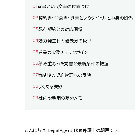
覚書という文書の位置づけ
契約書・合意書・覚書というタイトルと中身の関係
既存契約との対応関係
効力発生日と過去分の扱い
覚書の実務チェックポイント
積み重なった覚書と最新条件の把握
締結後の契約管理への反映
よくある失敗
社内説明用の差分メモ
こんにちは。LegalAgent 代表弁護士の朝戸です。