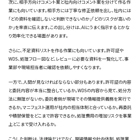
次に、相手方向けコメント案と社内向けコメント案を分けて作る作
業にも向いています。相手方には丁寧な修正依頼を出し、社内には
「どの資料を確認しないと判断できないのか」「どのリスクが高いの
か」を率直に伝えます。この出し分けは、AIにうまく指示するとかな
り効率化できる場面があります。
さらに、不足資料リストを作る作業にも向いています。許可証や
WDS、処理フロー図など、レビューに必要な資料を一覧化して、事
業部や現場担当者に確認を依頼しやすくなります。
一方で、人間が見なければならない部分もあります。許可証の内容
と委託内容が本当に整合しているか。WDSの内容から見て、処分方
法に無理がないか。委託者側が現場でその情報提供義務を実行で
きるか。マニフェスト運用が社内の担当体制と合っているか。再委託
や積替保管をどこまで許容できるか。処理費用の増加リスクを事業
上どこまで受け入れるか。
こうした判断は、法律論だけでなく、現場情報や社内体制、処理業