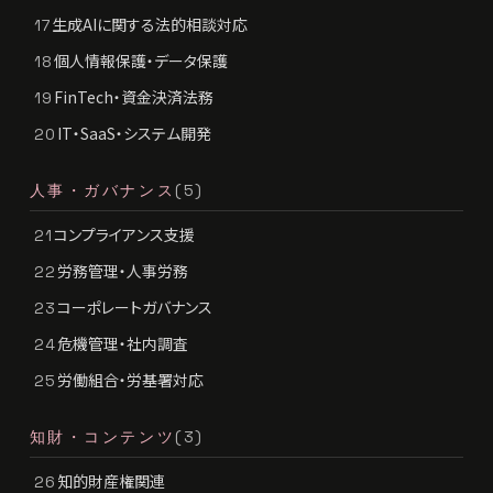
生成AIに関する法的相談対応
17
個人情報保護・データ保護
18
FinTech・資金決済法務
19
IT・SaaS・システム開発
20
人事・ガバナンス
(5)
コンプライアンス支援
21
労務管理・人事労務
22
コーポレートガバナンス
23
危機管理・社内調査
24
労働組合・労基署対応
25
知財・コンテンツ
(3)
知的財産権関連
26