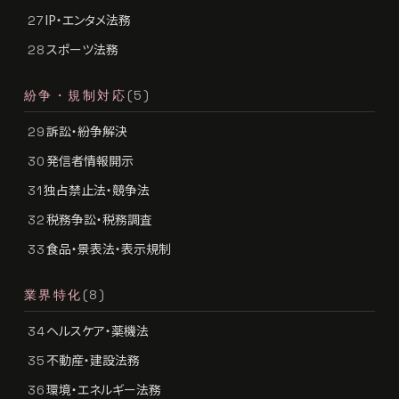
IP・エンタメ法務
27
スポーツ法務
28
紛争・規制対応
(5)
訴訟・紛争解決
29
発信者情報開示
30
独占禁止法・競争法
31
税務争訟・税務調査
32
食品・景表法・表示規制
33
業界特化
(8)
ヘルスケア・薬機法
34
不動産・建設法務
35
環境・エネルギー法務
36