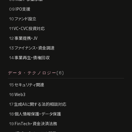
IPO支援
09
ファンド設立
10
VC・CVC投資対応
11
事業提携・JV
12
ファイナンス・資金調達
13
事業再生・債権回収
14
データ・テクノロジー
(6)
セキュリティ関連
15
Web3
16
生成AIに関する法的相談対応
17
個人情報保護・データ保護
18
FinTech・資金決済法務
19