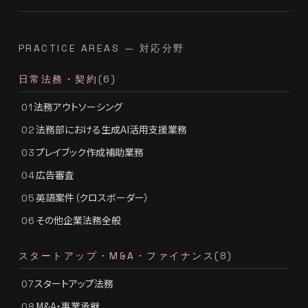
PRACTICE AREAS — 対応分野
日常法務・契約
(6)
法務アウトソーシング
01
法務部における生成AI活用支援業務
02
プレイブック作成補助業務
03
広告審査
04
英語案件（クロスボーダー）
05
その他企業法務全般
06
スタートアップ・M&A・ファイナンス
(8)
スタートアップ法務
07
M&A・事業承継
08