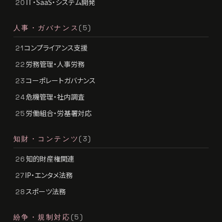
IT・SaaS・システム開発
20
人事・ガバナンス
(5)
コンプライアンス支援
21
労務管理・人事労務
22
コーポレートガバナンス
23
危機管理・社内調査
24
労働組合・労基署対応
25
知財・コンテンツ
(3)
知的財産権関連
26
IP・エンタメ法務
27
スポーツ法務
28
紛争・規制対応
(5)