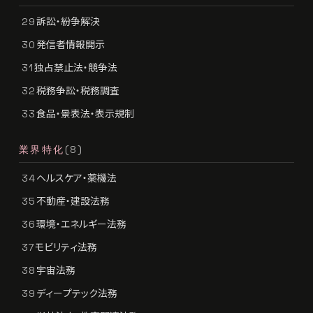
訴訟・紛争解決
29
発信者情報開示
30
独占禁止法・競争法
31
税務争訟・税務調査
32
食品・景表法・表示規制
33
業界特化
(8)
ヘルスケア・薬機法
34
不動産・建設法務
35
環境・エネルギー法務
36
モビリティ法務
37
宇宙法務
38
ディープテック法務
39