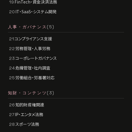
FinTech・資金決済法務
19
IT・SaaS・システム開発
20
人事・ガバナンス
(5)
コンプライアンス支援
21
労務管理・人事労務
22
コーポレートガバナンス
23
危機管理・社内調査
24
労働組合・労基署対応
25
知財・コンテンツ
(3)
知的財産権関連
26
IP・エンタメ法務
27
スポーツ法務
28