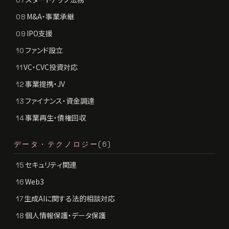
07
M&A・事業承継
08
IPO支援
09
ファンド設立
10
VC・CVC投資対応
11
事業提携・JV
12
ファイナンス・資金調達
13
事業再生・債権回収
14
データ・テクノロジー
(6)
セキュリティ関連
15
Web3
16
生成AIに関する法的相談対応
17
個人情報保護・データ保護
18