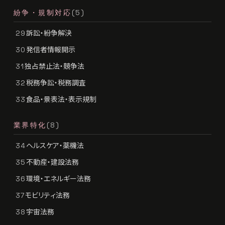
紛争・規制対応
(5)
訴訟・紛争解決
29
発信者情報開示
30
独占禁止法・競争法
31
税務争訟・税務調査
32
食品・景表法・表示規制
33
業界特化
(8)
ヘルスケア・薬機法
34
不動産・建設法務
35
環境・エネルギー法務
36
モビリティ法務
37
宇宙法務
38