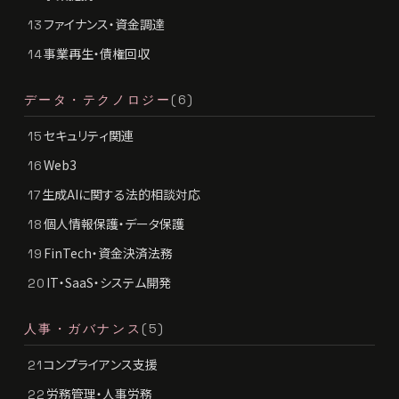
ファイナンス・資金調達
13
事業再生・債権回収
14
データ・テクノロジー
(6)
セキュリティ関連
15
Web3
16
生成AIに関する法的相談対応
17
個人情報保護・データ保護
18
FinTech・資金決済法務
19
IT・SaaS・システム開発
20
人事・ガバナンス
(5)
コンプライアンス支援
21
労務管理・人事労務
22