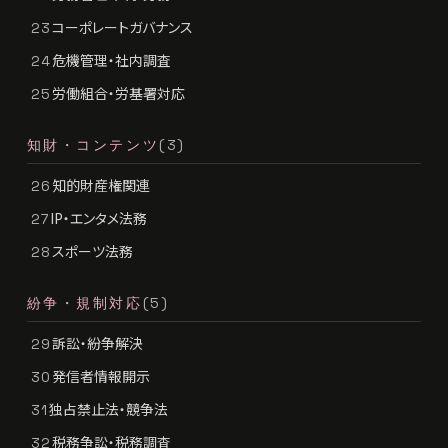
コーポレートガバナンス
23
危機管理・社内調査
24
労働組合・労基署対応
25
知財・コンテンツ
(3)
知的財産権関連
26
IP・エンタメ法務
27
スポーツ法務
28
紛争・規制対応
(5)
訴訟・紛争解決
29
発信者情報開示
30
独占禁止法・競争法
31
税務争訟・税務調査
32