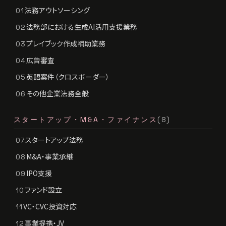
法務アウトソーシング
01
法務部における生成AI活用支援業務
02
プレイブック作成補助業務
03
広告審査
04
英語案件（クロスボーダー）
05
その他企業法務全般
06
スタートアップ・M&A・ファイナンス
(8)
スタートアップ法務
07
M&A・事業承継
08
IPO支援
09
ファンド設立
10
VC・CVC投資対応
11
事業提携・JV
12