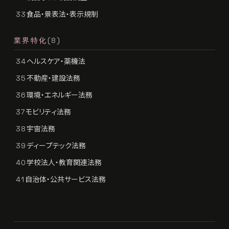
食品・景表法・表示規制
33
業界特化
(8)
ヘルスケア・薬機法
34
不動産・建設法務
35
環境・エネルギー法務
36
モビリティ法務
37
宇宙法務
38
ディープテック法務
39
学校法人・教育関連法務
40
自治体・公共サービス法務
41