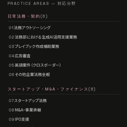
PRACTICE AREAS — 対応分野
日常法務・契約
(6)
法務アウトソーシング
01
法務部における生成AI活用支援業務
02
プレイブック作成補助業務
03
広告審査
04
英語案件（クロスボーダー）
05
その他企業法務全般
06
スタートアップ・M&A・ファイナンス
(8)
スタートアップ法務
07
M&A・事業承継
08
IPO支援
09