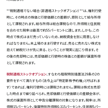
**税制適格でない場合（非適格ストックオプション）**は、権利行使
時に、その時点の株価と行使価額との差額が、原則として給与所得
として課税されます。給与所得は総合課税なので、所得税と住民税
を合わせた税率は最高で約55パーセントに達します。しかも、この
時点で株式はまだ売っていないため、納税資金を別に用意しなけ
ればなりません。未上場のまま行使すれば、売るに売れない株式を
抱えて納税だけが先に来る、ということが現実に起こり得ます。そ
の後の売却時には、売却価額と行使時の株価との差額が譲渡所得
として課税されます。
税制適格ストックオプション
、すなわち租税特別措置法29条の2の
要件をすべて満たすもの（法令上は「特定新株予約権」と呼ばれま
す）であれば、権利行使時には課税されません。課税は株式を売却
した時点まで繰り延べられ、売却価額と行使価額との差額全体が、
株式の譲渡所得として申告分離課税の対象になります。税率は、所
得税15パーセント、復興特別所得税0.315パーセント、住民税5パー