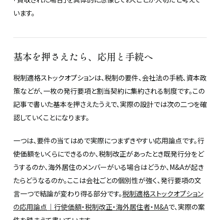
います。
基本を押さえたら、応用と手続へ
税制適格ストックオプションは、税制の要件、会社法の手続、資本政
策などが、一枚の発行要項と割当契約に集約される制度です。この
記事で書いた基本を押さえたうえで、実際の設計では次の二つを確
認していくことになります。
一つは、要件の当てはめで実際につまずきやすい応用論点です。行
使価額をいくらにできるのか、税制改正があったとき既発行分をど
うするのか、海外居住のメンバーがいる場合はどうか、M&Aが起き
たらどうなるのか。ここは会社ごとの個別性が強く、発行要項の文
言一つで結論が変わり得る部分です。
税制適格ストックオプション
の応用論点｜行使価額・税制改正・海外居住者・M&A
で、実際の案
件を踏まえて書いています。