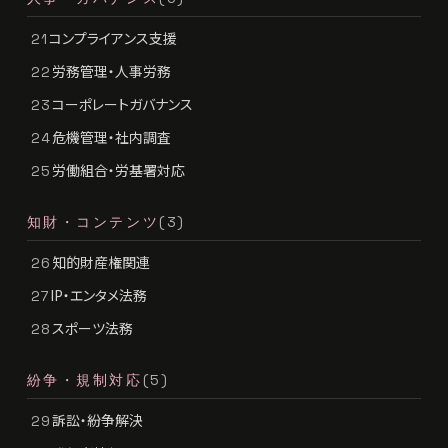
コンプライアンス支援
21
労務管理・人事労務
22
コーポレートガバナンス
23
危機管理・社内調査
24
労働組合・労基署対応
25
知財・コンテンツ
(3)
知的財産権関連
26
IP・エンタメ法務
27
スポーツ法務
28
紛争・規制対応
(5)
訴訟・紛争解決
29