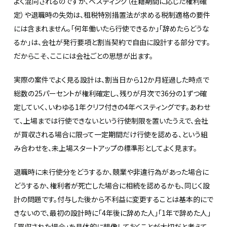
よく混同されるのですが、ベスティング（在籍期間に応じた権利確
定）や退職時の失効は、租税特別措置法が求める税制適格の要件
には含まれません。「何年働いたら行使できるか」「辞めたらどうな
るか」は、会社が発行要項と割当契約で自由に設計する部分です。
だからこそ、ここには会社ごとの思想が出ます。
実際の案件でよく見る設計は、割当日から12か月経過した時点で
総数の25パーセントが権利確定し、残りが月次で36分の1ずつ確
定していく、いわゆる1年クリフ付きの4年ベスティングです。あわせ
て、上場までは行使できないという行使制限を置いたうえで、会社
が買収される場合に限って一定期間だけ行使を認める、という組
み合わせを、未上場スタートアップの標準形としてよく見ます。
退職時に未行使分をどうするか、競業や非違行為があった場合に
どうするか、権利者が死亡した場合に相続を認めるかも、同じく設
計の問題です。付与した後から不利益に変更することは基本的にで
きないので、最初の設計時に「4年後に辞めた人」「1年で辞めた人」
「買収された場合」を具体的に想像しておくことが大切だと考えて