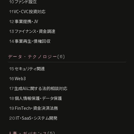
ファンド設立
10
VC・CVC投資対応
11
事業提携・JV
12
ファイナンス・資金調達
13
事業再生・債権回収
14
データ・テクノロジー
(6)
セキュリティ関連
15
Web3
16
生成AIに関する法的相談対応
17
個人情報保護・データ保護
18
FinTech・資金決済法務
19
IT・SaaS・システム開発
20
人事・ガバナンス
(5)