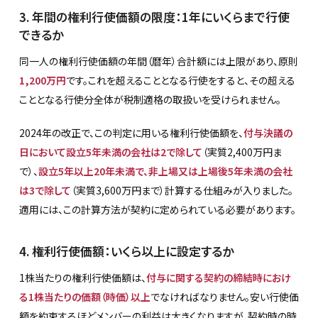
3. 年間の権利行使価額の限度：1年にいくらまで行使
できるか
同一人の権利行使価額の年間（暦年）合計額には上限があり、原則
1,200万円
です。これを超えることとなる行使をすると、その超える
こととなる行使分全体が税制適格の取扱いを受けられません。
2024年の改正で、この判定に用いる権利行使価額を、
付与決議の
日において設立5年未満の会社は2で除して
（実質2,400万円ま
で）、
設立5年以上20年未満で、非上場又は上場後5年未満の会社
は3で除して
（実質3,600万円まで）計算する仕組みが入りました。
適用には、この計算方法が契約に定められている必要があります。
4. 権利行使価額：いくら以上に設定するか
1株当たりの権利行使価額は、
付与に関する契約の締結時におけ
る1株当たりの価額（時価）以上
でなければなりません。安い行使価
額を約束するほどメンバーの利益は大きくなりますが、契約時の時