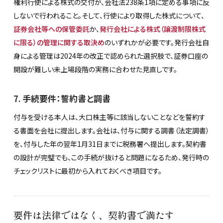
権利行使による株式の交付が、会社法238条1項に定める事項に反
しないで行われること。そして、行使により取得した株式について、
証券会社等への保管委託
か、
発行会社による株式（譲渡制限株式
に限る）の管理に関する取決め
のいずれかが必要です。発行会社自
身による管理は2024年の改正で認められた選択肢で、証券口座の
開設が難しい未上場段階の実務に合わせた見直しです。
7. 手続要件：誓約書と調書
付与を受ける本人は、大口株主等に該当しないことなどを誓約す
る書面を会社に提出します。会社は、付与に関する調書（法定調書）
を、付与した年の翌年1月31日までに税務署へ提出します。契約書
の設計が完璧でも、この手続が抜けると問題になるため、発行時の
チェックリストに最初から入れておくべき項目です。
要件は法律ではなく、契約書で満たす