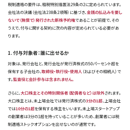
税制適格の要件は、租税特別措置法29条の2に定められています。
会社法の決議（会社法238条2項等）に基づき、
金銭の払込みを要し
ないで（無償で）発行された新株予約権
であることが前提で、その
うえで、付与に関する契約に次の内容が定められている必要があ
ります。
1. 付与対象者：誰に出せるか
対象は、発行会社と、発行会社が発行済株式の50パーセント超を
保有する子会社の、
取締役・執行役・使用人
（およびその相続人）で
す。
監査役と会計参与は含まれません。
さらに、
大口株主とその特別関係者（配偶者など）は除外
されます。
大口株主とは、未上場会社では発行済株式の
3分の1超
、上場会社
では
10分の1超
を保有する株主をいいます。未上場スタートアップ
の創業者は3分の1超を持っていることが多いため、創業者には税
制適格ストックオプションを出せないのが通常です。