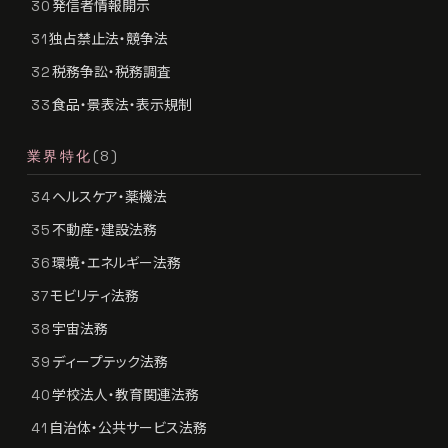
発信者情報開示
30
独占禁止法・競争法
31
税務争訟・税務調査
32
食品・景表法・表示規制
33
業界特化
(8)
ヘルスケア・薬機法
34
不動産・建設法務
35
環境・エネルギー法務
36
モビリティ法務
37
宇宙法務
38
ディープテック法務
39
学校法人・教育関連法務
40
自治体・公共サービス法務
41