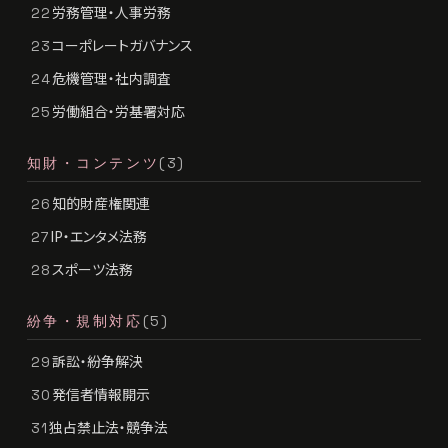
労務管理・人事労務
22
コーポレートガバナンス
23
危機管理・社内調査
24
労働組合・労基署対応
25
知財・コンテンツ
(3)
知的財産権関連
26
IP・エンタメ法務
27
スポーツ法務
28
紛争・規制対応
(5)
訴訟・紛争解決
29
発信者情報開示
30
独占禁止法・競争法
31