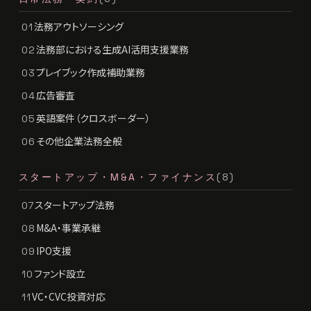
法務アウトソーシング
01
法務部における生成AI活用支援業務
02
プレイブック作成補助業務
03
広告審査
04
英語案件（クロスボーダー）
05
その他企業法務全般
06
スタートアップ・M&A・ファイナンス
(8)
スタートアップ法務
07
M&A・事業承継
08
IPO支援
09
ファンド設立
10
VC・CVC投資対応
11