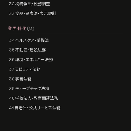
税務争訟・税務調査
32
食品・景表法・表示規制
33
業界特化
(8)
ヘルスケア・薬機法
34
不動産・建設法務
35
環境・エネルギー法務
36
モビリティ法務
37
宇宙法務
38
ディープテック法務
39
学校法人・教育関連法務
40
自治体・公共サービス法務
41