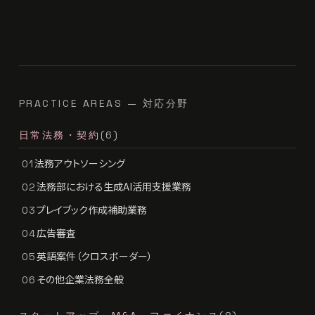
PRACTICE AREAS — 対応分野
日常法務・契約
(6)
法務アウトソーシング
01
法務部における生成AI活用支援業務
02
プレイブック作成補助業務
03
広告審査
04
英語案件（クロスボーダー）
05
その他企業法務全般
06