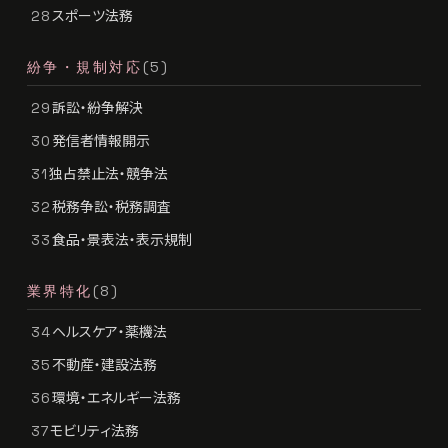
スポーツ法務
28
紛争・規制対応
(5)
訴訟・紛争解決
29
発信者情報開示
30
独占禁止法・競争法
31
税務争訟・税務調査
32
食品・景表法・表示規制
33
業界特化
(8)
ヘルスケア・薬機法
34
不動産・建設法務
35
環境・エネルギー法務
36
モビリティ法務
37