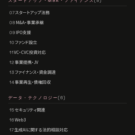
スタートアップ・M&A・ファイナンス
(8)
スタートアップ法務
07
M&A・事業承継
08
IPO支援
09
ファンド設立
10
VC・CVC投資対応
11
事業提携・JV
12
ファイナンス・資金調達
13
事業再生・債権回収
14
データ・テクノロジー
(6)
セキュリティ関連
15
Web3
16
生成AIに関する法的相談対応
17