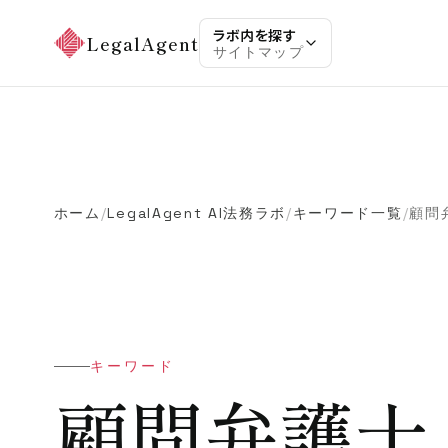
ラボ内を探す
LegalAgent
サイトマップ
ホーム
LegalAgent AI法務ラボ
キーワード一覧
顧問
/
/
/
キーワード
顧問弁護士