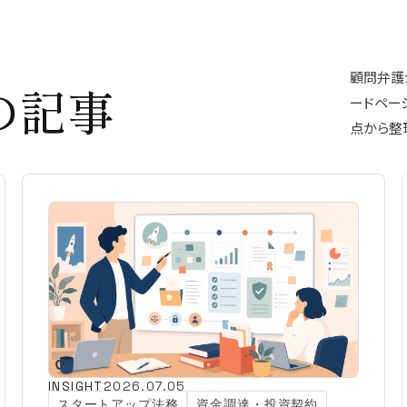
顧問弁護士
の記事
ードペー
点から整
INSIGHT
2026.07.05
スタートアップ法務
資金調達・投資契約