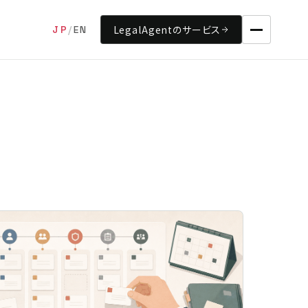
LegalAgentのサービス
JP
/
EN