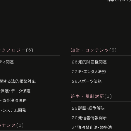
テクノロジー
(6)
知財・コンテンツ
(3)
ティ関連
知的財産権関連
26
IP・エンタメ法務
27
に関する法的相談対応
スポーツ法務
28
保護・データ保護
紛争・規制対応
(5)
ch・資金決済法務
訴訟・紛争解決
29
aS・システム開発
発信者情報開示
30
バナンス
(5)
独占禁止法・競争法
31