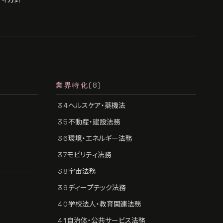
業界特化
(8)
ヘルスケア・薬機法
34
不動産・建設法務
35
環境・エネルギー法務
36
モビリティ法務
37
宇宙法務
38
ディープテック法務
39
学校法人・教育関連法務
40
自治体・公共サービス法務
41