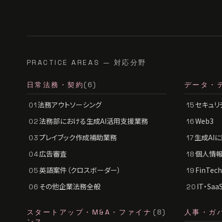
PRACTICE AREAS — 対応分野
日常法務・契約
(6)
データ・
法務アウトソーシング
セキュリ
01
15
法務部における生成AI活用支援業務
Web3
02
16
プレイブック作成補助業務
生成AI
03
17
広告審査
個人情報
04
18
英語案件（クロスボーダー）
FinTe
05
19
その他企業法務全般
IT・Sa
06
20
スタートアップ・M&A・ファイナ
(8)
人事・ガ
ンス