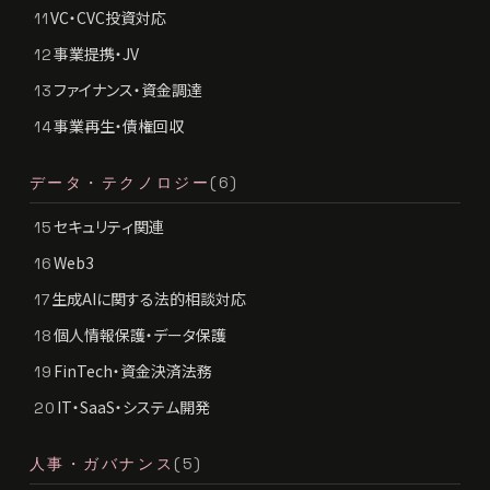
VC・CVC投資対応
11
事業提携・JV
12
ファイナンス・資金調達
13
事業再生・債権回収
14
データ・テクノロジー
(6)
セキュリティ関連
15
Web3
16
生成AIに関する法的相談対応
17
個人情報保護・データ保護
18
FinTech・資金決済法務
19
IT・SaaS・システム開発
20
人事・ガバナンス
(5)