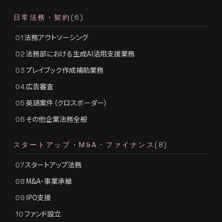
日常法務・契約
(6)
法務アウトソーシング
01
法務部における生成AI活用支援業務
02
プレイブック作成補助業務
03
広告審査
04
英語案件（クロスボーダー）
05
その他企業法務全般
06
スタートアップ・M&A・ファイナンス
(8)
スタートアップ法務
07
M&A・事業承継
08
IPO支援
09
ファンド設立
10