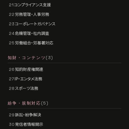
コンプライアンス支援
21
労務管理・人事労務
22
コーポレートガバナンス
23
危機管理・社内調査
24
労働組合・労基署対応
25
知財・コンテンツ
(3)
知的財産権関連
26
IP・エンタメ法務
27
スポーツ法務
28
紛争・規制対応
(5)
訴訟・紛争解決
29
発信者情報開示
30