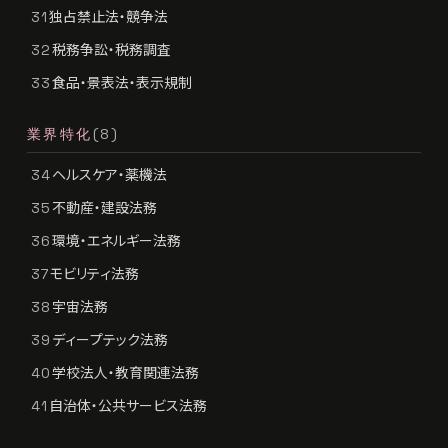
独占禁止法・競争法
31
税務争訟・税務調査
32
食品・景表法・表示規制
33
業界特化
(8)
ヘルスケア・薬機法
34
不動産・建設法務
35
環境・エネルギー法務
36
モビリティ法務
37
宇宙法務
38
ディープテック法務
39
学校法人・教育関連法務
40
自治体・公共サービス法務
41