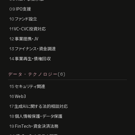
IPO支援
09
ファンド設立
10
VC・CVC投資対応
11
事業提携・JV
12
ファイナンス・資金調達
13
事業再生・債権回収
14
データ・テクノロジー
(6)
セキュリティ関連
15
Web3
16
生成AIに関する法的相談対応
17
個人情報保護・データ保護
18
FinTech・資金決済法務
19