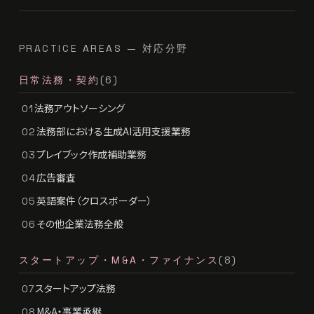
PRACTICE AREAS — 対応分野
日常法務・契約
(6)
法務アウトソーシング
01
法務部における生成AI活用支援業務
02
プレイブック作成補助業務
03
広告審査
04
英語案件（クロスボーダー）
05
その他企業法務全般
06
スタートアップ・M&A・ファイナンス
(8)
スタートアップ法務
07
M&A・事業承継
08