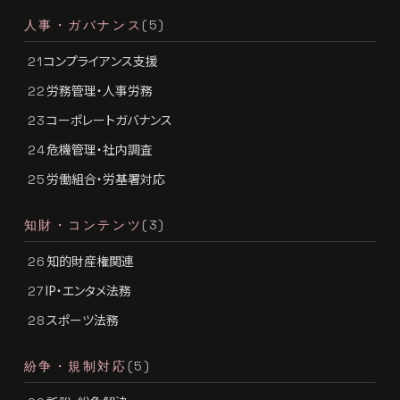
人事・ガバナンス
(5)
コンプライアンス支援
21
労務管理・人事労務
22
コーポレートガバナンス
23
危機管理・社内調査
24
労働組合・労基署対応
25
知財・コンテンツ
(3)
知的財産権関連
26
IP・エンタメ法務
27
スポーツ法務
28
紛争・規制対応
(5)