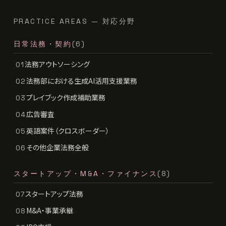
PRACTICE AREAS — 対応分野
日常法務・契約
(6)
法務アウトソーシング
01
法務部における生成AI活用支援業務
02
プレイブック作成補助業務
03
広告審査
04
英語案件（クロスボーダー）
05
その他企業法務全般
06
スタートアップ・M&A・ファイナンス
(8)
スタートアップ法務
07
M&A・事業承継
08