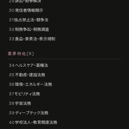
訴訟・紛争解決
29
発信者情報開示
30
独占禁止法・競争法
31
税務争訟・税務調査
32
食品・景表法・表示規制
33
業界特化
(8)
ヘルスケア・薬機法
34
不動産・建設法務
35
環境・エネルギー法務
36
モビリティ法務
37
宇宙法務
38
ディープテック法務
39
学校法人・教育関連法務
40