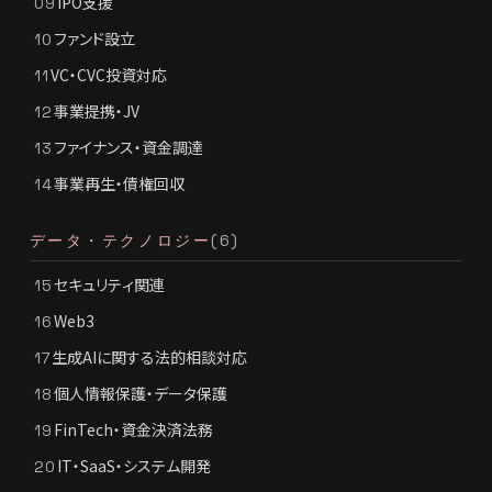
IPO支援
09
ファンド設立
10
VC・CVC投資対応
11
事業提携・JV
12
ファイナンス・資金調達
13
事業再生・債権回収
14
データ・テクノロジー
(6)
セキュリティ関連
15
Web3
16
生成AIに関する法的相談対応
17
個人情報保護・データ保護
18
FinTech・資金決済法務
19
IT・SaaS・システム開発
20