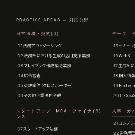
PRACTICE AREAS — 対応分野
日常法務・契約
(6)
データ・
法務アウトソーシング
セキュリ
01
15
法務部における生成AI活用支援業務
Web3
02
16
プレイブック作成補助業務
生成AI
03
17
広告審査
個人情報
04
18
英語案件（クロスボーダー）
FinTe
05
19
その他企業法務全般
IT・Sa
06
20
スタートアップ・M&A・ファイナ
(8)
人事・ガ
ンス
コンプラ
21
スタートアップ法務
07
労務管
22