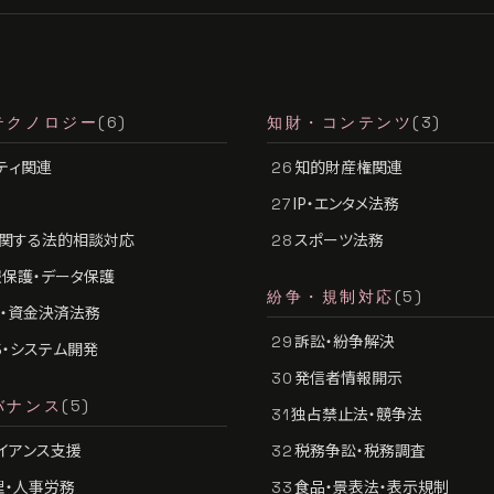
テクノロジー
(6)
知財・コンテンツ
(3)
ティ関連
知的財産権関連
26
IP・エンタメ法務
27
に関する法的相談対応
スポーツ法務
28
保護・データ保護
紛争・規制対応
(5)
ch・資金決済法務
訴訟・紛争解決
29
aS・システム開発
発信者情報開示
30
バナンス
(5)
独占禁止法・競争法
31
イアンス支援
税務争訟・税務調査
32
理・人事労務
食品・景表法・表示規制
33