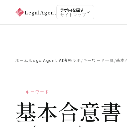
ラボ内を探す
LegalAgent
サイトマップ
ホーム
LegalAgent AI法務ラボ
キーワード一覧
基本
/
/
/
キーワード
基本合意書