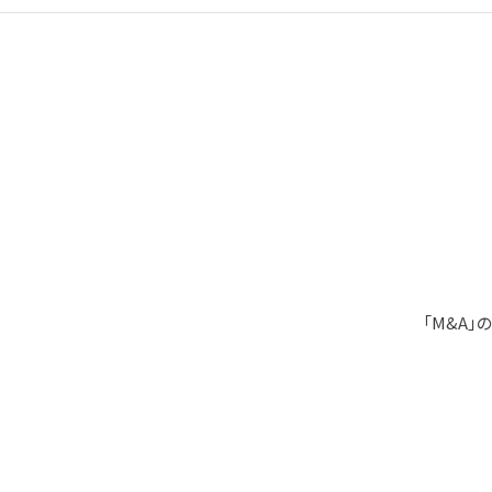
「M&A」