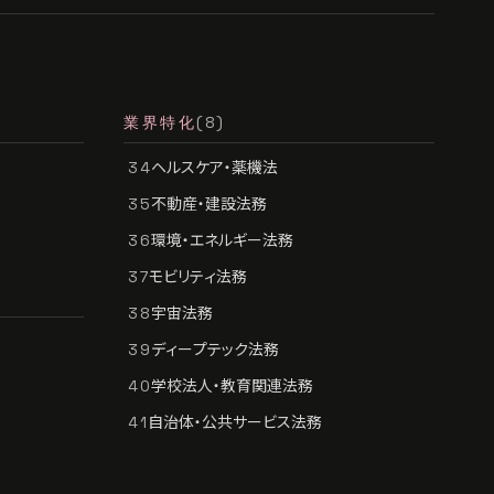
業界特化
(8)
ヘルスケア・薬機法
34
不動産・建設法務
35
環境・エネルギー法務
36
モビリティ法務
37
宇宙法務
38
ディープテック法務
39
学校法人・教育関連法務
40
自治体・公共サービス法務
41