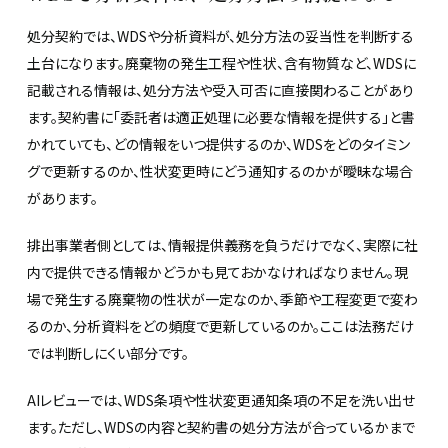
処分契約では、WDSや分析資料が、処分方法の妥当性を判断する
土台になります。廃棄物の発生工程や性状、含有物質など、WDSに
記載される情報は、処分方法や受入可否に直接関わることがあり
ます。契約書に「委託者は適正処理に必要な情報を提供する」と書
かれていても、どの情報をいつ提供するのか、WDSをどのタイミン
グで更新するのか、性状変更時にどう通知するのかが曖昧な場合
があります。
排出事業者側としては、情報提供義務を負うだけでなく、実際に社
内で提供できる情報かどうかも見ておかなければなりません。現
場で発生する廃棄物の性状が一定なのか、季節や工程変更で変わ
るのか、分析資料をどの頻度で更新しているのか。ここは法務だけ
では判断しにくい部分です。
AIレビューでは、WDS条項や性状変更通知条項の不足を洗い出せ
ます。ただし、WDSの内容と契約書の処分方法が合っているかまで