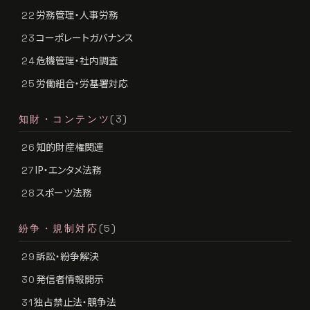
労務管理・人事労務
22
コーポレートガバナンス
23
危機管理・社内調査
24
労働組合・労基署対応
25
知財・コンテンツ
(3)
知的財産権関連
26
IP・エンタメ法務
27
スポーツ法務
28
紛争・規制対応
(5)
訴訟・紛争解決
29
発信者情報開示
30
独占禁止法・競争法
31