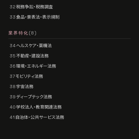
税務争訟・税務調査
32
食品・景表法・表示規制
33
業界特化
(8)
ヘルスケア・薬機法
34
不動産・建設法務
35
環境・エネルギー法務
36
モビリティ法務
37
宇宙法務
38
ディープテック法務
39
学校法人・教育関連法務
40
自治体・公共サービス法務
41