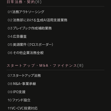
日常法務・契約
(6)
法務アウトソーシング
01
法務部における生成AI活用支援業務
02
プレイブック作成補助業務
03
広告審査
04
英語案件（クロスボーダー）
05
その他企業法務全般
06
スタートアップ・M&A・ファイナンス
(8)
スタートアップ法務
07
M&A・事業承継
08
IPO支援
09
ファンド設立
10
VC・CVC投資対応
11